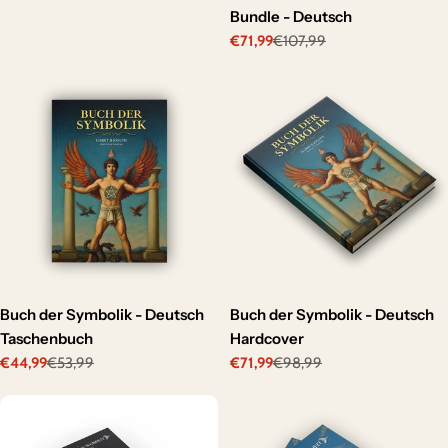
price
price
Bundle - Deutsch
€71,99
€107,99
Sale
Regular
price
price
Buch der Symbolik - Deutsch
Buch der Symbolik - Deutsch
Taschenbuch
Hardcover
€44,99
€53,99
€71,99
€98,99
Sale
Regular
Sale
Regular
price
price
price
price