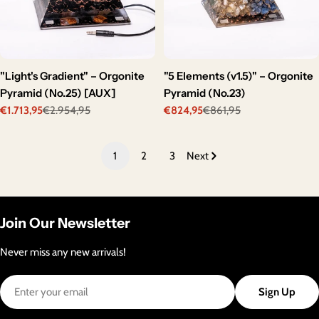
"Light's Gradient" – Orgonite
"5 Elements (v1.5)" – Orgonite
Pyramid (No.25) [AUX]
Pyramid (No.23)
€1.713,95
€2.954,95
€824,95
€861,95
Sale
Regular
Sale
Regular
price
price
price
price
1
2
3
Next
Join Our Newsletter
Never miss any new arrivals!
Email
Sign Up