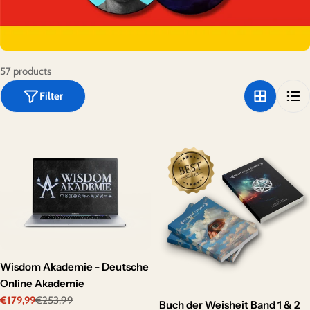
o
n
:
57 products
Filter
Wisdom Akademie - Deutsche
Online Akademie
€179,99
€253,99
Sale
Regular
Buch der Weisheit Band 1 & 2