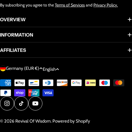
By subscribing you agree to the
Terms of Services
and
Privacy Policy.
OVERVIEW
INFORMATION
AFFILIATES
C
L
Germany (EUR €)
English
o
a
u
Payment
n
methods
n
g
t
u
r
a
Instagram
TikTok
YouTube
y
g
/
© 2026
Revival Of Wisdom
.
Powered by Shopify
e
r