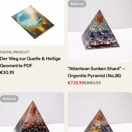
Sold out
DIGITAL PRODUCT
Der Weg zur Quelle & Heilige
Geometrie PDF
"Atlantean Sunken Shard" –
Regular
€30,95
Orgonite Pyramid (No.26)
price
€728,95
€880,95
Sale
Regular
price
price
Sold out