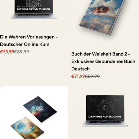
Die Wahren Vorlesungen -
Deutscher Online Kurs
€53,99
€89,99
Sale
Regular
Buch der Weisheit Band 2 -
price
price
Exklusives Gebundenes Buch
Deutsch
€71,99
€89,99
Sale
Regular
price
price