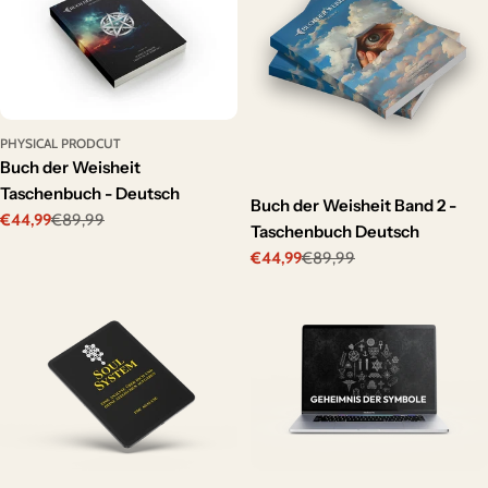
PHYSICAL PRODCUT
Buch der Weisheit
Taschenbuch - Deutsch
Buch der Weisheit Band 2 -
€44,99
€89,99
Sale
Regular
Taschenbuch Deutsch
price
price
€44,99
€89,99
Sale
Regular
price
price