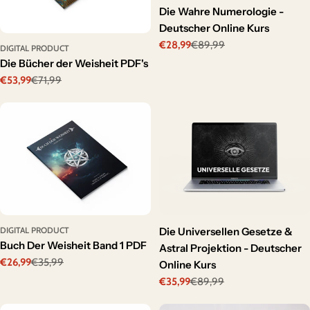
Die Wahre Numerologie -
Deutscher Online Kurs
€28,99
€89,99
Sale
Regular
DIGITAL PRODUCT
Die Bücher der Weisheit PDF's
price
price
€53,99
€71,99
Sale
Regular
price
price
DIGITAL PRODUCT
Die Universellen Gesetze &
Buch Der Weisheit Band 1 PDF
Astral Projektion - Deutscher
€26,99
€35,99
Online Kurs
Sale
Regular
price
price
€35,99
€89,99
Sale
Regular
price
price