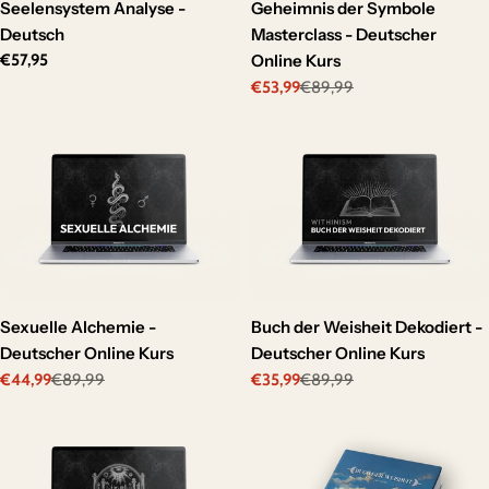
Seelensystem Analyse -
Geheimnis der Symbole
Deutsch
Masterclass - Deutscher
Regular
€57,95
Online Kurs
price
€53,99
€89,99
Sale
Regular
price
price
Sexuelle Alchemie -
Buch der Weisheit Dekodiert -
Deutscher Online Kurs
Deutscher Online Kurs
€44,99
€89,99
€35,99
€89,99
Sale
Regular
Sale
Regular
price
price
price
price