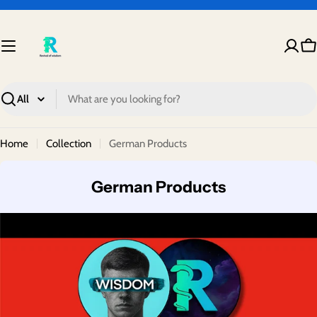
Skip
to
content
Ca
Search
Home
Collection
German Products
C
German Products
o
l
l
e
c
t
i