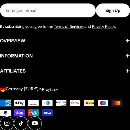
Email
Sign Up
By subscribing you agree to the
Terms of Services
and
Privacy Policy.
OVERVIEW
INFORMATION
AFFILIATES
C
L
Germany (EUR €)
English
o
a
u
Payment
n
methods
n
g
t
u
r
a
Instagram
TikTok
YouTube