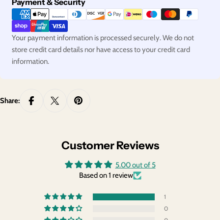
Payment
Payment & Security
methods
Your payment information is processed securely. We do not
store credit card details nor have access to your credit card
information.
Share:
Customer Reviews
5.00 out of 5
Based on 1 review
1
0