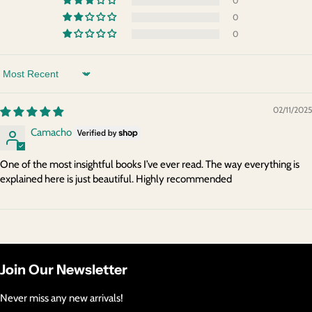
0
0
0
Sort by
02/11/2025
Camacho
One of the most insightful books I’ve ever read. The way everything is
explained here is just beautiful. Highly recommended
Join Our Newsletter
Never miss any new arrivals!