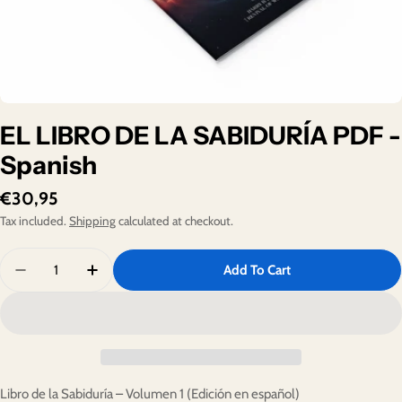
EL LIBRO DE LA SABIDURÍA PDF -
Spanish
Regular
€30,95
price
Tax included.
Shipping
calculated at checkout.
Quantity
Add To Cart
Decrease Quantity For EL LIBRO DE LA SABIDURÍA PDF
Increase Quantity For EL LIBRO DE LA SABI
Libro de la Sabiduría – Volumen 1 (Edición en español)