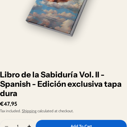
Open media 0 in modal
Libro de la Sabiduría Vol. II -
Spanish - Edición exclusiva tapa
dura
Regular
€47,95
price
Tax included.
Shipping
calculated at checkout.
Quantity
Add To Cart