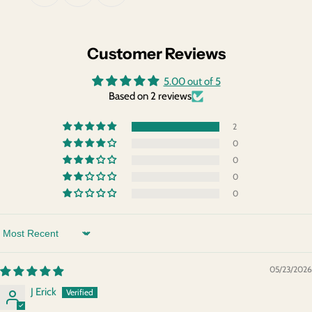
Customer Reviews
5.00 out of 5
Based on 2 reviews
2
0
0
0
0
Sort by
05/23/2026
J Erick