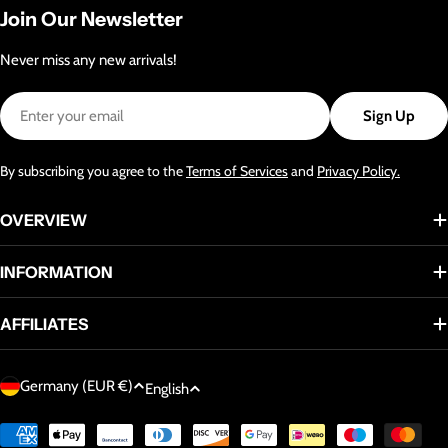
Join Our Newsletter
Never miss any new arrivals!
Email
Sign Up
By subscribing you agree to the
Terms of Services
and
Privacy Policy.
OVERVIEW
INFORMATION
AFFILIATES
C
L
Germany (EUR €)
English
o
a
u
Payment
n