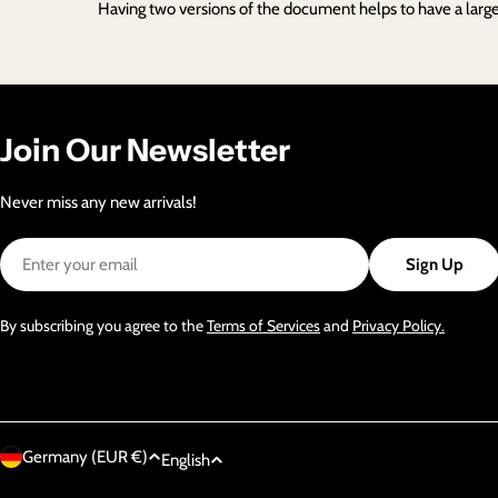
Having two versions of the document helps to have a large 
Join Our Newsletter
Never miss any new arrivals!
Email
Sign Up
By subscribing you agree to the
Terms of Services
and
Privacy Policy.
C
L
Germany (EUR €)
English
Soul between dimension 🌳 🌀