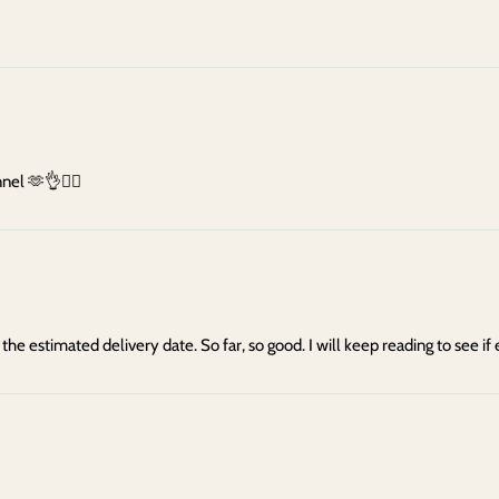
nel 🫶👌❤️‍🔥
he estimated delivery date. So far, so good. I will keep reading to see if 