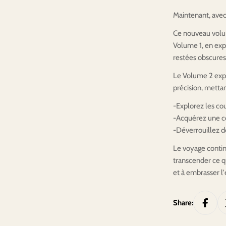
Maintenant, avec 
Ce nouveau vol
Volume 1, en exp
restées obscures
Le Volume 2 expl
précision, metta
-Explorez les co
-Acquérez une co
-Déverrouillez d
Le voyage contin
transcender ce q
et à embrasser l'
Share: