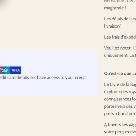
Remarque : Cet ar
magistrale !
Les délais de liv
livraison".
Les frais d'expéd
Veuillez noter : L
uniquement. La ta
Qu'est-ce que Le
it card details nor have access to your credit
Le Livre de la Sa
explorer des roy
connaissances lo
portes vers des v
prêts à transform
À travers ses pa
votre perspectiv