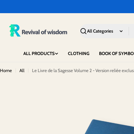
Skip
to
content
Search
ALL PRODUCTS
CLOTHING
BOOK OF SYMBO
Home
All
Le Livre de la Sagesse Volume 2 - Version reliée exclus
Skip
to
product
information