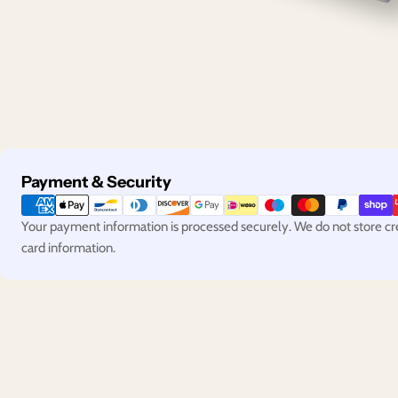
Payment
Payment & Security
methods
Your payment information is processed securely. We do not store cred
card information.