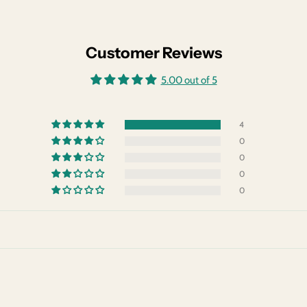
Customer Reviews
5.00 out of 5
4
0
0
0
0