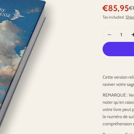
€85,95
Sale
Regular
€
Tax included.
Ship
price
price
Quantity
Decrease Q
Cette version rel
raviver votre sag
REMARQUE : Versi
noter qu'en rais
votre livre peut 
le numéro de sui
compréhension et