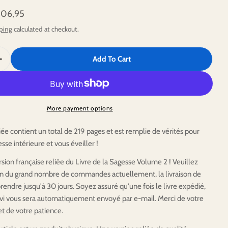
g
106,95
i
ping
calculated at checkout.
o
Add To Cart
n
uantity For Le Livre De La Sagesse Volume 2 - Version Reli
Increase Quantity For Le Livre De La Sagesse Volume 2 - Ve
More payment options
iée contient un total de 219 pages et est remplie de vérités pour
esse intérieure et vous éveiller !
on française reliée du Livre de la Sagesse Volume 2 ! Veuillez
on du grand nombre de commandes actuellement, la livraison de
prendre jusqu'à 30 jours. Soyez assuré qu'une fois le livre expédié,
vi vous sera automatiquement envoyé par e-mail. Merci de votre
 de votre patience.