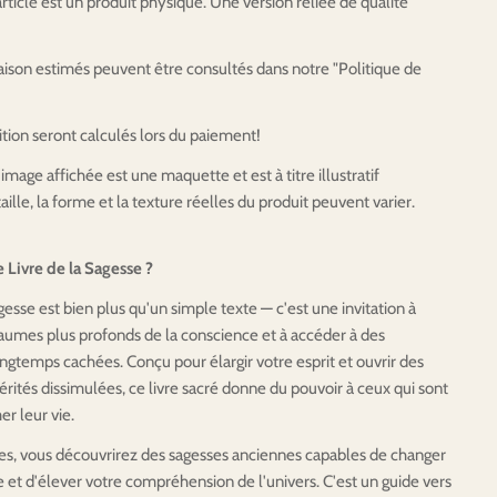
ticle est un produit physique. Une version reliée de qualité
raison estimés peuvent être consultés dans notre "Politique de
ition seront calculés lors du paiement!
'image affichée est une maquette et est à titre illustratif
ille, la forme et la texture réelles du produit peuvent varier.
 Livre de la Sagesse ?
gesse est bien plus qu'un simple texte — c'est une invitation à
aumes plus profonds de la conscience et à accéder à des
ngtemps cachées. Conçu pour élargir votre esprit et ouvrir des
érités dissimulées, ce livre sacré donne du pouvoir à ceux qui sont
er leur vie.
ges, vous découvrirez des sagesses anciennes capables de changer
e et d'élever votre compréhension de l'univers. C'est un guide vers