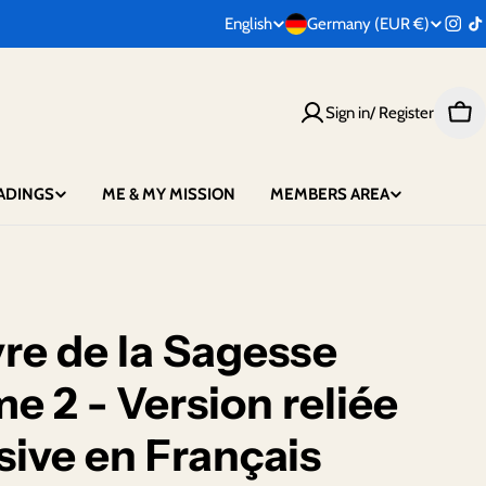
C
English
Germany (EUR €)
L
Inst
T
o
a
Sign in/ Register
u
n
Car
n
g
ADINGS
ME & MY MISSION
MEMBERS AREA
t
u
r
a
y
g
vre de la Sagesse
/
e
e 2 - Version reliée
r
e
sive en Français