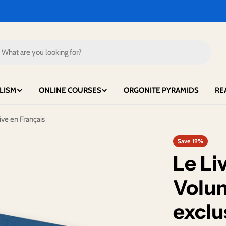
LISM
ONLINE COURSES
ORGONITE PYRAMIDS
RE
ive en Français
Save
19%
Le Li
Volum
exclu